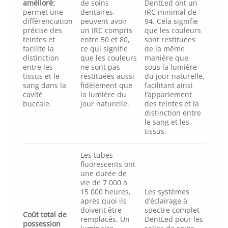
amélioré:
de soins
DentLed ont un
permet une
dentaires
IRC minimal de
différenciation
peuvent avoir
94. Cela signifie
précise des
un IRC compris
que les couleurs
teintes et
entre 50 et 80,
sont restituées
facilite la
ce qui signifie
de la même
distinction
que les couleurs
manière que
entre les
ne sont pas
sous la lumière
tissus et le
restituées aussi
du jour naturelle,
sang dans la
fidèlement que
facilitant ainsi
cavité
la lumière du
l’appariement
buccale.
jour naturelle.
des teintes et la
distinction entre
le sang et les
tissus.
Les tubes
fluorescents ont
une durée de
vie de 7 000 à
15 000 heures,
Les systèmes
après quoi ils
d’éclairage à
doivent être
spectre complet
Coût total de
remplacés. Un
DentLed pour les
possession