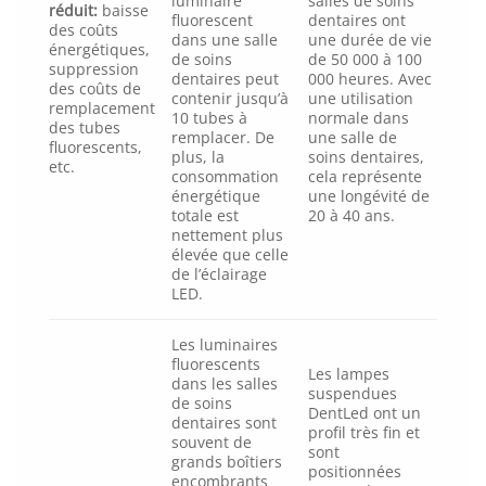
luminaire
salles de soins
réduit:
baisse
fluorescent
dentaires ont
des coûts
dans une salle
une durée de vie
énergétiques,
de soins
de 50 000 à 100
suppression
dentaires peut
000 heures. Avec
des coûts de
contenir jusqu’à
une utilisation
remplacement
10 tubes à
normale dans
des tubes
remplacer. De
une salle de
fluorescents,
plus, la
soins dentaires,
etc.
consommation
cela représente
énergétique
une longévité de
totale est
20 à 40 ans.
nettement plus
élevée que celle
de l’éclairage
LED.
Les luminaires
fluorescents
Les lampes
dans les salles
suspendues
de soins
DentLed ont un
dentaires sont
profil très fin et
souvent de
sont
grands boîtiers
positionnées
encombrants