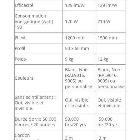
Efficacité
129 lm/W
129 lm/W
Consommation
énergétique (watt)
170 W
210 W
193
Ø ext.
1200 mm
1500 mm
Profil
50 x 60 mm
Poids
9 kg
12 kg
Blanc, Noir
Blanc, Noir
(RAL9016,
(RAL9016,
Couleurs:
9005) ou
9005) ou
personnalisé
personnalisé
Sans scintillement :
Oui, visible
Oui, visible
Oui, visible et
et invisible.
et invisible.
invisible.
Durée de vie 50,000
50,000
50,000
heures / 20 années
hrs/20 yrs
hrs/20 yrs
Cordon
3 m
3 m