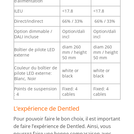
d’alimentation
ILEU
<17.8
<17.8
Direct/indirect
66% / 33%
66% / 33%
Option dimmable /
Option/dali
Option/dali
DALI incluse
incl
incl
diam 260
diam 260
Boîtier de pilote LED
mm / height
mm / height
externe
50 mm
50 mm
Couleur du boîtier de
white or
white or
pilote LED externe:
black
black
Blanc, Noir
Points de suspension
Fixed: 4
Fixed: 4
: 4
cables
cables
L’expérience de Dentled
Pour pouvoir faire le bon choix, il est important
de faire l’expérience de Dentled. Ainsi, vous
pourrez faire une bonne comparaison avec