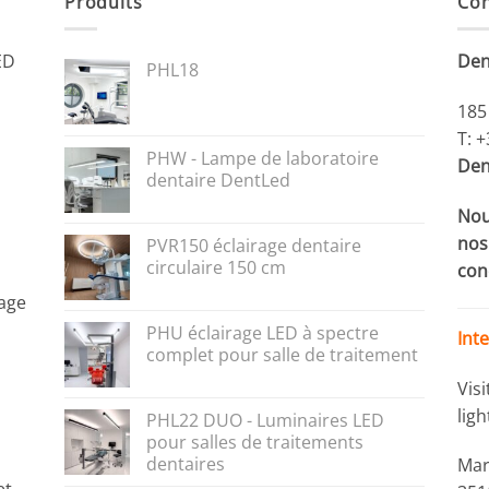
Produits
Con
ED
Den
PHL18
185
T: 
PHW - Lampe de laboratoire
Den
dentaire DentLed
Nou
nos 
PVR150 éclairage dentaire
circulaire 150 cm
con
rage
PHU éclairage LED à spectre
Int
complet pour salle de traitement
Vis
lig
PHL22 DUO - Luminaires LED
pour salles de traitements
dentaires
Mar