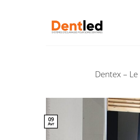
Passer
au
contenu
Dentex – Le 
09
Avr