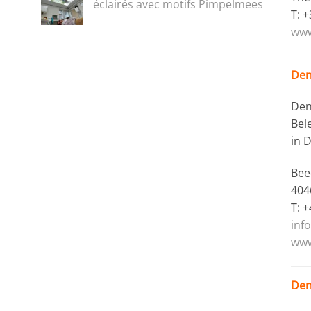
éclairés avec motifs Pimpelmees
T: 
www
Den
Den
Bel
in 
Bee
404
T: 
inf
www
Den