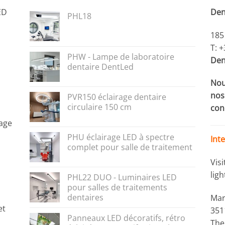
ED
Den
PHL18
185
T: 
PHW - Lampe de laboratoire
Den
dentaire DentLed
Nou
nos 
PVR150 éclairage dentaire
circulaire 150 cm
con
rage
PHU éclairage LED à spectre
Int
complet pour salle de traitement
Vis
lig
PHL22 DUO - Luminaires LED
pour salles de traitements
dentaires
Mar
et
351
Panneaux LED décoratifs, rétro
The