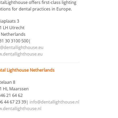
alLighthouse offers first-class lighting
utions for dental practices in Europe.
iaplaats 3
1 LH Utrecht
 Netherlands
+31 30 3100 500|
o@dentallighthouse.eu
.dentallighthouse.eu
tal Lighthouse Netherlands
telaan 8
1 HL Maarssen
346 21 64 62
06 44 67 23 39|
info@dentallighthouse.nl
.dentallighthouse.nl