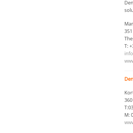
Dent
sol
Mar
351
The
T: 
inf
www
Den
Kor
360
T:0
M: 
www