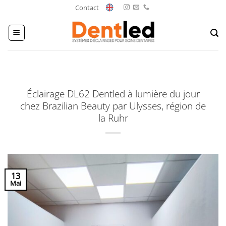
Passer
Contact
au
contenu
Éclairage DL62 Dentled à lumière du jour
chez Brazilian Beauty par Ulysses, région de
la Ruhr
13
Mai