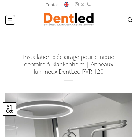
Passer
Contact
au
contenu
Installation d’éclairage pour clinique
dentaire à Blankenheim | Anneaux
lumineux DentLed PVR 120
31
Oct