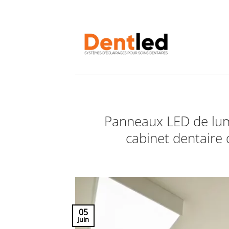
Passer
au
contenu
Panneaux LED de lum
cabinet dentaire
05
Juin