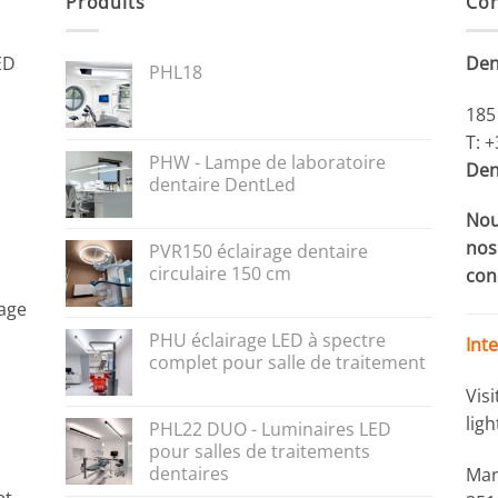
Produits
Con
ED
Den
PHL18
185
T: 
PHW - Lampe de laboratoire
Den
dentaire DentLed
Nou
nos 
PVR150 éclairage dentaire
circulaire 150 cm
con
rage
PHU éclairage LED à spectre
Int
complet pour salle de traitement
Vis
lig
PHL22 DUO - Luminaires LED
pour salles de traitements
dentaires
Mar