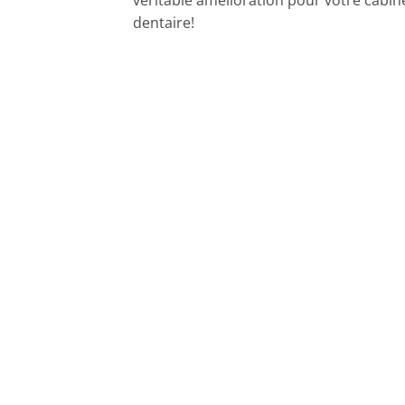
véritable amélioration pour votre cabin
dentaire!