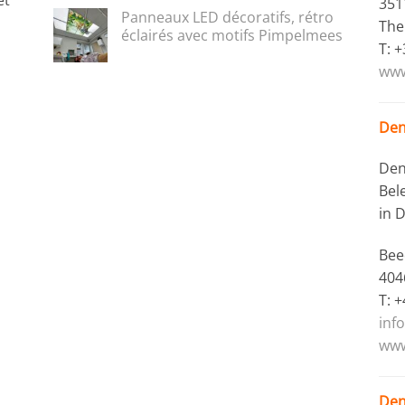
et
351
Panneaux LED décoratifs, rétro
The
éclairés avec motifs Pimpelmees
T: 
www
Den
Den
Bel
in 
Bee
404
T: 
inf
www
Den