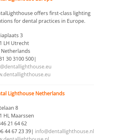
alLighthouse offers first-class lighting
utions for dental practices in Europe.
iaplaats 3
1 LH Utrecht
 Netherlands
+31 30 3100 500|
o@dentallighthouse.eu
.dentallighthouse.eu
tal Lighthouse Netherlands
telaan 8
1 HL Maarssen
346 21 64 62
06 44 67 23 39|
info@dentallighthouse.nl
.dentallighthouse.nl