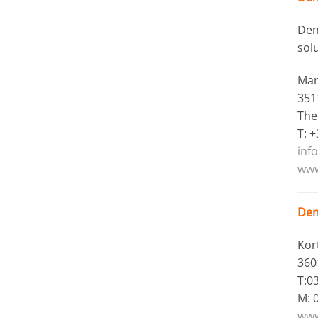
Dent
sol
Mar
351
The
T: 
inf
www
Den
Kor
360
T:0
M: 
www