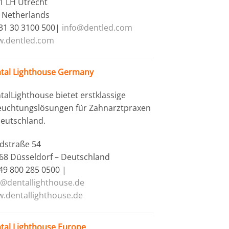
1 LH Utrecht
 Netherlands
+31 30 3100 500|
info@dentled.com
.dentled.com
tal Lighthouse Germany
talLighthouse bietet erstklassige
euchtungslösungen für Zahnarztpraxen
Deutschland.
dstraße 54
68 Düsseldorf – Deutschland
+49 800 285 0500 |
o@dentallighthouse.de
.dentallighthouse.de
tal Lighthouse Europe