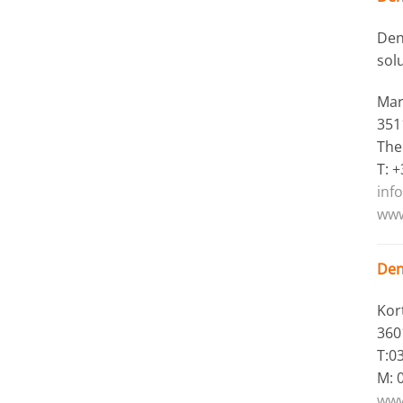
Dent
sol
Mar
351
The
T: 
inf
www
Den
Kor
360
T:0
M: 
www