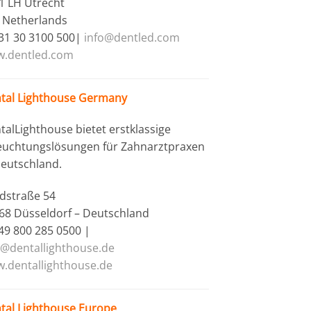
1 LH Utrecht
 Netherlands
+31 30 3100 500|
info@dentled.com
.dentled.com
tal Lighthouse Germany
talLighthouse bietet erstklassige
euchtungslösungen für Zahnarztpraxen
Deutschland.
dstraße 54
68 Düsseldorf – Deutschland
+49 800 285 0500 |
o@dentallighthouse.de
.dentallighthouse.de
tal Lighthouse Europe