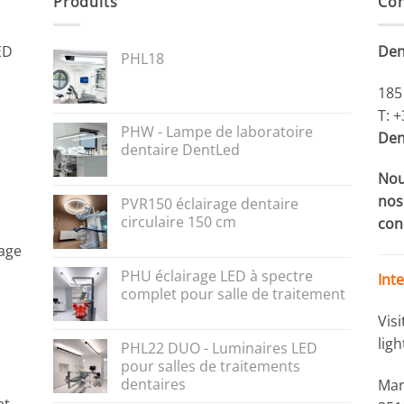
Produits
Con
ED
Den
PHL18
185
T: 
PHW - Lampe de laboratoire
Den
dentaire DentLed
Nou
nos 
PVR150 éclairage dentaire
circulaire 150 cm
con
rage
PHU éclairage LED à spectre
Int
complet pour salle de traitement
Vis
lig
PHL22 DUO - Luminaires LED
pour salles de traitements
dentaires
Mar