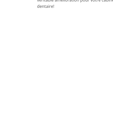
véritable amélioration pour votre cabin
dentaire!