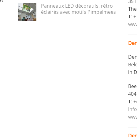
et
351
Panneaux LED décoratifs, rétro
The
éclairés avec motifs Pimpelmees
T: 
www
Den
Den
Bel
in 
Bee
404
T: 
inf
www
Den