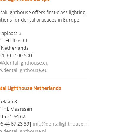
alLighthouse offers first-class lighting
utions for dental practices in Europe.
iaplaats 3
1 LH Utrecht
 Netherlands
+31 30 3100 500|
o@dentallighthouse.eu
.dentallighthouse.eu
tal Lighthouse Netherlands
telaan 8
1 HL Maarssen
346 21 64 62
06 44 67 23 39|
info@dentallighthouse.nl
.dentallighthouse.nl