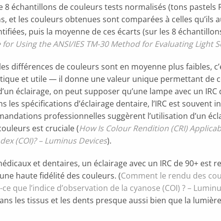
ise 8 échantillons de couleurs tests normalisés (tons pastels
ons, et les couleurs obtenues sont comparées à celles qu’ils 
tifiées, puis la moyenne de ces écarts (sur les 8 échantillon
for Using the ANSI/IES TM-30 Method for Evaluating Light 
 les différences de couleurs sont en moyenne plus faibles, c’e
ratique et utile — il donne une valeur unique permettant de
d’un éclairage, on peut supposer qu’une lampe avec un IRC 
 les spécifications d’éclairage dentaire, l’IRC est souvent i
dations professionnelles suggèrent l’utilisation d’un écla
ouleurs est cruciale (
How Is Colour Rendition (CRI) Applica
ndex (COI)? – Luminus Devices
).
médicaux et dentaires, un éclairage avec un IRC de 90+ est
une haute fidélité des couleurs. (
Comment le rendu des coule
e que l’indice d’observation de la cyanose (COI) ? – Lumin
ans les tissus et les dents presque aussi bien que la lumière