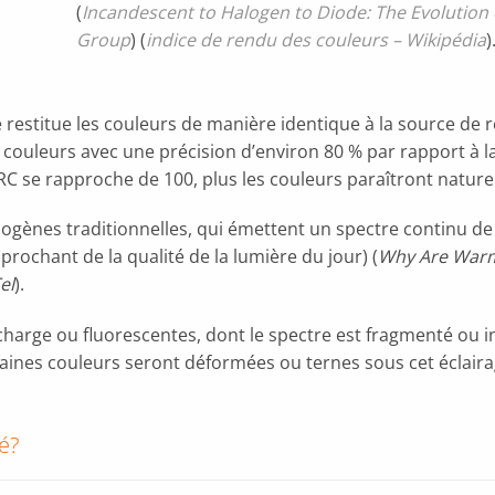
(
Incandescent to Halogen to Diode: The Evolution o
Group
) (
indice de rendu des couleurs – Wikipédia
)
re restitue les couleurs de manière identique à la source d
 couleurs avec une précision d’environ 80 % par rapport à l
l’IRC se rapproche de 100, plus les couleurs paraîtront naturel
ogènes traditionnelles, qui émettent un spectre continu d
prochant de la qualité de la lumière du jour) (
Why Are Warm 
el
).
harge ou fluorescentes, dont le spectre est fragmenté ou i
taines couleurs seront déformées ou ternes sous cet éclaira
é?