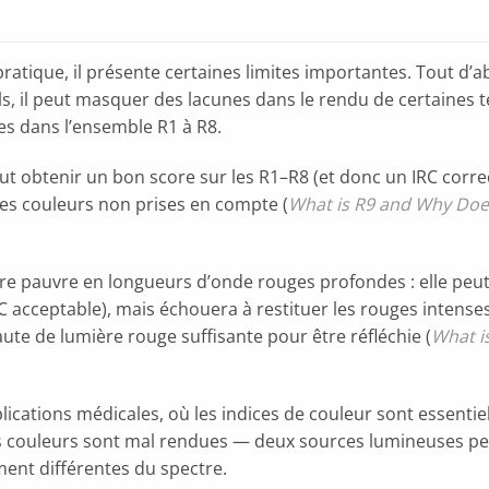
 pratique, il présente certaines limites importantes. Tout 
ls, il peut masquer des lacunes dans le rendu de certaines
es dans l’ensemble R1 à R8.
ut obtenir un bon score sur les R1–R8 (et donc un IRC correc
es couleurs non prises en compte (
What is R9 and Why Does 
re pauvre en longueurs d’onde rouges profondes : elle peut
C acceptable), mais échouera à restituer les rouges intenses
aute de lumière rouge suffisante pour être réfléchie (
What i
ications médicales, où les indices de couleur sont essentiels
es couleurs sont mal rendues — deux sources lumineuses peu
ent différentes du spectre.